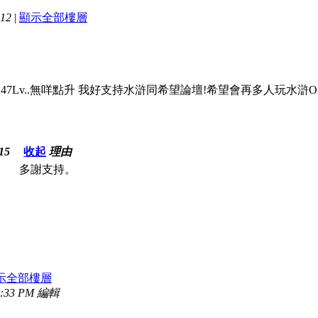
12
|
顯示全部樓層
7Lv..無咩點升 我好支持水滸同希望論壇!希望會再多人玩水滸Oli
15
收起
理由
多謝支持。
示全部樓層
:33 PM 編輯