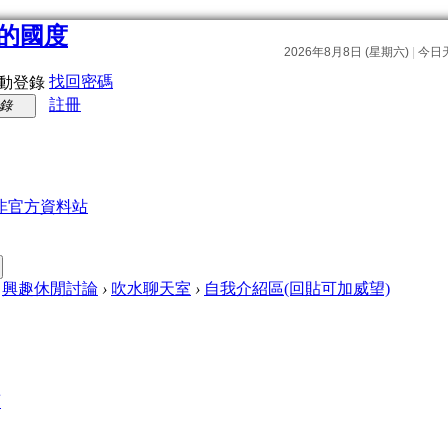
找回密碼
動登錄
註冊
錄
非官方資料站
興趣休閒討論
›
吹水聊天室
›
自我介紹區(回貼可加威望)
頁