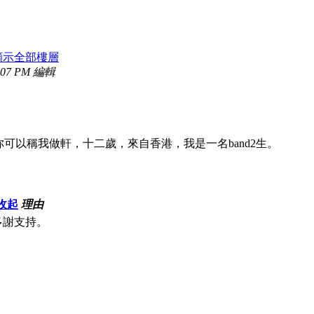
顯示全部樓層
:07 PM 編輯
，你可以稱我做軒，十二歲，來自香港，我是一名band2生。
收起
理由
多謝支持。