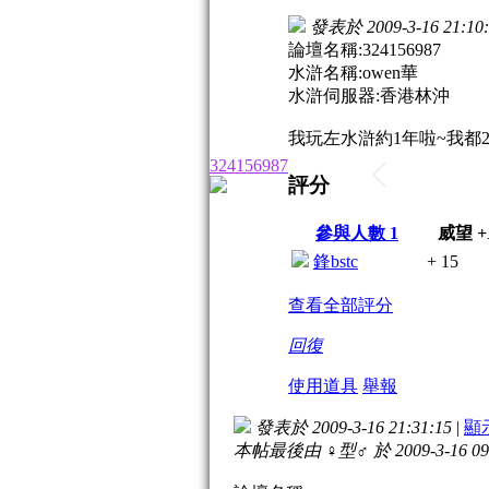
發表於 2009-3-16 21:10:
論壇名稱:324156987
水滸名稱:owen華
水滸伺服器:香港林沖
我玩左水滸約1年啦~我都24
324156987
評分
參與人數
1
威望
+
鋒bstc
+ 15
查看全部評分
回復
使用道具
舉報
發表於 2009-3-16 21:31:15
|
顯
本帖最後由 ♀型♂ 於 2009-3-16 09