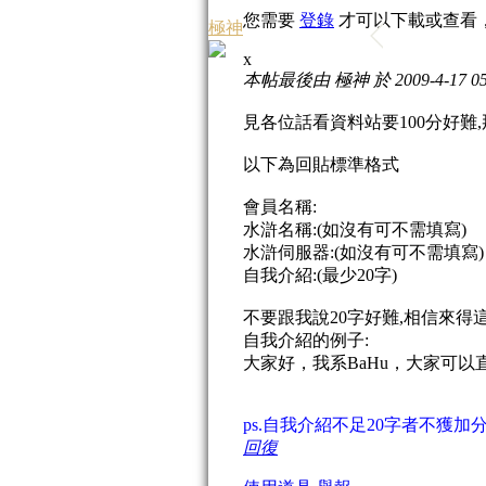
您需要
登錄
才可以下載或查看
極神
x
本帖最後由 極神 於 2009-4-17 05
見各位話看資料站要100分好難
以下為回貼標準格式
會員名稱:
水滸名稱:(如沒有可不需填寫)
水滸伺服器:(如沒有可不需填寫)
自我介紹:(最少20字)
不要跟我說20字好難,相信來得
自我介紹的例子:
大家好，我系BaHu，大家可
ps.自我介紹不足20字者不獲加
回復