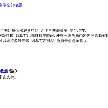
顯示全部樓層
007年開始整個水滸資料站, 之後再整個論壇, 即至現在.
好堅持啦, 就算冇玩都維持左咁耐, 仲有一班會員由岩岩開既時候
可以維持多幾年啦, 因為冇左既話d會員未必會留係度.
收起
理由
多謝支持。