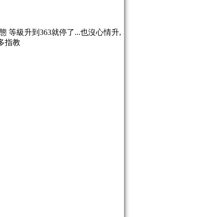
等級升到363就停了...也沒心情升,
多多指教