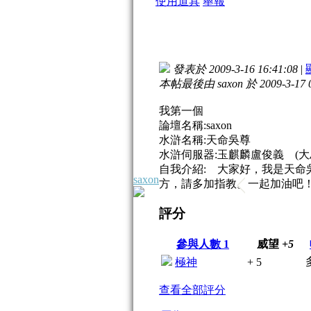
使用道具
舉報
發表於 2009-3-16 16:41:08
|
本帖最後由 saxon 於 2009-3-17 
我第一個
論壇名稱:saxon
水滸名稱:天命吳尊
水滸伺服器:玉麒麟盧俊義 (大
自我介紹: 大家好，我是天
saxon
方，請多加指教。一起加油吧
評分
參與人數
1
威望
+5
極神
+ 5
查看全部評分