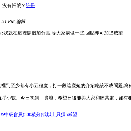
，沒有帳號？
註冊
:51 PM 編輯
,那我就在這裡開個加分貼,等大家易做一些,回貼即可加15威望
這裡到至少都有小五程度，打一段這麼短的介紹應該不成問題,寫得
以直呼小號。今日初到 貴壇，希望日後能與大家和睦共處，如有
分&中級會員(500積分)或以上只獲5威望