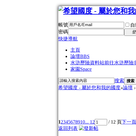
帳號
自
密碼
登
快捷導航
主頁
論壇
BBS
水滸歷險資料站
前往水滸歷險
家園
Space
搜索
搜索
希望國度 - 屬於您和我的國度
»
論壇
›
1
2
3
4
5
6
7
8
9
10
... 12
/ 12 頁
下一
返回列表