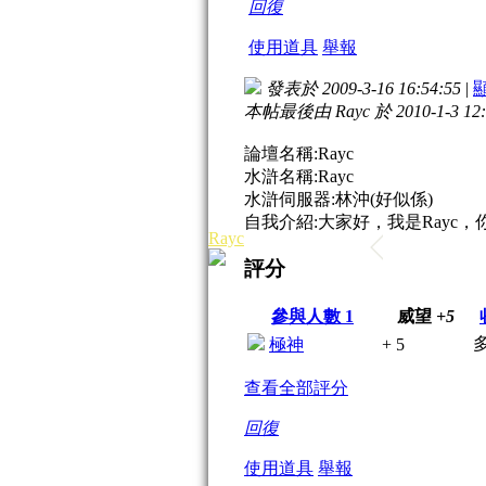
回復
使用道具
舉報
發表於 2009-3-16 16:54:55
|
本帖最後由 Rayc 於 2010-1-3 12
論壇名稱:Rayc
水滸名稱:Rayc
水滸伺服器:林沖(好似係)
自我介紹:大家好，我是Rayc
Rayc
評分
參與人數
1
威望
+5
極神
+ 5
查看全部評分
回復
使用道具
舉報