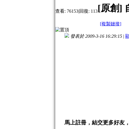
[原創]
查看:
76153
|
回復:
113
[複製鏈接]
發表於 2009-3-16 16:29:15
|
馬上註冊，結交更多好友