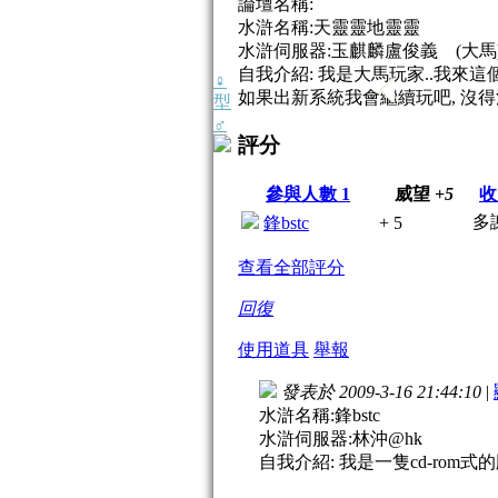
論壇名稱:
水滸名稱:天靈靈地靈靈
水滸伺服器:玉麒麟盧俊義 (大馬
自我介紹: 我是大馬玩家..我來這
♀
如果出新系統我會繼續玩吧, 沒得
型
♂
評分
參與人數
1
威望
+5
收
多
鋒bstc
+ 5
查看全部評分
回復
使用道具
舉報
發表於 2009-3-16 21:44:10
|
水滸名稱:鋒bstc
水滸伺服器:林沖@hk
自我介紹: 我是一隻cd-rom