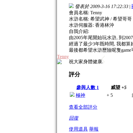
發表於 2009-3-16 17:22:33
|
會員名稱: Tenny
水滸名稱: 希望武神 / 希望哥哥
水滸伺服器: 香港林沖
自我介紹:
由2005年尾開始玩水滸, 到2
經過了最少3年既時間, 我都算
最後都希望水滸歷險呢隻game
Tenny
祝大家身體健康.
評分
參與人數
1
威望
+5
極神
+ 5
查看全部評分
回復
使用道具
舉報