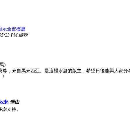
顯示全部樓層
05:23 PM 編輯
馬)
命吳尊，來自馬來西亞。是這裡水滸的版主，希望日後能與大家分
！！
收起
理由
多謝支持。