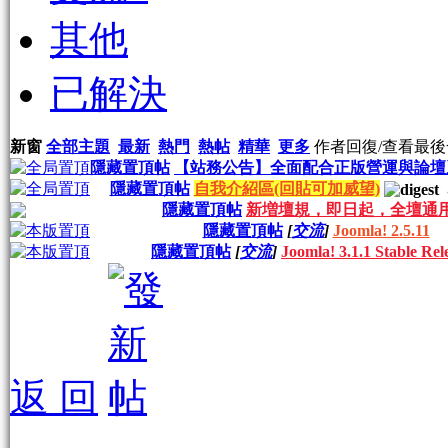
其他
已解決
新窗
全部主題
最新
熱門
熱帖
精華
更多
作者
回復/查看
最後
隱藏置頂帖
【站務公告】全面配合正版營運與論壇
隱藏置頂帖
自我介紹區(回貼可加威望)
.
隱藏置頂帖
新増壇規，即日起，全壇通
隱藏置頂帖
[
交流
]
Joomla! 2.5.11
隱藏置頂帖
[
交流
]
Joomla! 3.1.1 Stable Rel
返 回