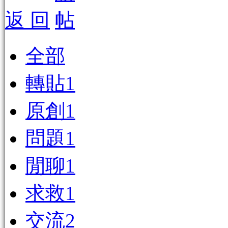
返 回
全部
轉貼
1
原創
1
問題
1
閒聊
1
求救
1
交流
2