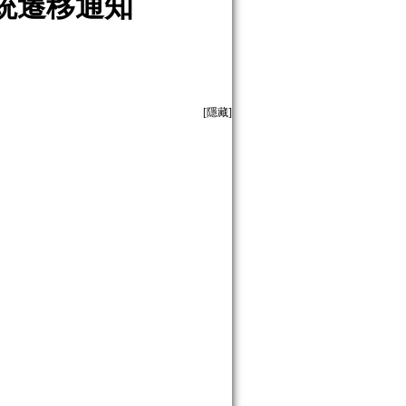
統遷移通知
[隱藏]