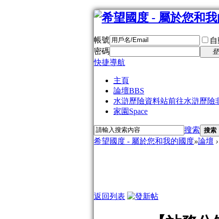
帳號
自
密碼
登
快捷導航
主頁
論壇
BBS
水滸歷險資料站
前往水滸歷險
家園
Space
搜索
搜索
希望國度 - 屬於您和我的國度
»
論壇
›
返回列表