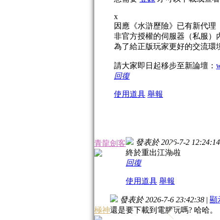
x
因應《水滸歷險》已有新代理
非官方授權的伺服器（私服）
為了給正版玩家更好的交流環
請大家即日起移步至新論壇：
w
回復
使用道具
舉報
發表於 2026-7-2 12:24:14
青龍劍客
終於重出江湖啦
回復
使用道具
舉報
發表於 2026-7-6 23:42:38
|
顯
極神
還是要下載到電腦玩嗎? 哈哈。