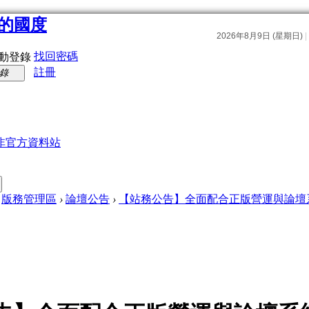
找回密碼
動登錄
註冊
錄
非官方資料站
版務管理區
›
論壇公告
›
【站務公告】全面配合正版營運與論壇系統