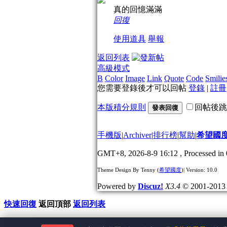
真的回憶滿滿
回復
使用道具
舉報
返回列表
高級模式
B
Color
Image
Link
Quote
Code
Smilie
您需要登錄後才可以回帖
登錄
|
註冊
本版積分規則
回帖後跳
發表回復
手機版
|
Archiver
|
排行榜
|
幫助
|
希望國
GMT+8, 2026-8-9 16:12
, Processed in 
Theme Design By Tenny (
希望國度
)| Version: 10.0
Powered by
Discuz!
X3.4
© 2001-201
快速回復
返回頂部
返回列表