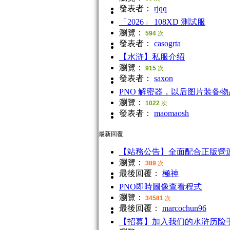
發表者：
rjqq
「2026」 108XD 測試服
瀏覽：
594
次
發表者：
casogrta
【水浒】私服介绍
瀏覽：
915
次
發表者：
saxon
PNO 解密器，以后图片装备
瀏覽：
1022
次
發表者：
maomaosh
最新回覆
【站務公告】全面配合正版營
瀏覽：
389
次
最後回覆：
極神
PNO即時圖像查看程式
瀏覽：
34581
次
最後回覆：
marcochun96
【招募】加入我们的水浒历险