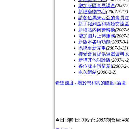
增加版區意見調查
(2007-
新增寵物中心
(2007-7-17)
請各位馬來西亞的會員注
新手報到區和經驗交流區
新增貼內簡繁轉換
(2007-6
增加圖片上傳服務
(2007-
新版本各項功能
(2007-3-1
系統更新完畢
(2007-3-13)
接受會員提供遊戲資料以
新增其他討論版
(2007-1-2
各位版主請留意!
(2006-2-
永久網站
(2006-2-2)
希望國度 - 屬於您和我的國度
»
論壇
今日:
0
|
昨日:
0
|
帖子:
288769
|
會員:
40