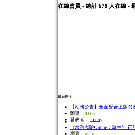
在線會員
- 總計
678
人在線 -
最新貼子
【站務公告】全面配合正版營
瀏覽：
388
次
發表者：
Tenny
《水滸歷險Online：重生》 
瀏覽：
60
次