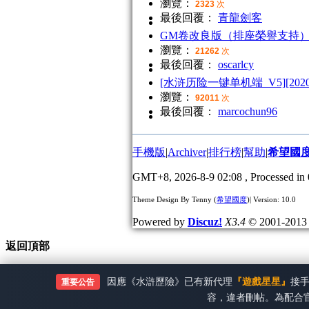
瀏覽：
2323
次
最後回覆：
青龍劍客
GM卷改良版（排座榮譽支持
瀏覽：
21262
次
最後回覆：
oscarlcy
[水浒历险一键单机端_V5][2020
瀏覽：
92011
次
最後回覆：
marcochun96
手機版
|
Archiver
|
排行榜
|
幫助
|
希望國
GMT+8, 2026-8-9 02:08
, Processed in 
Theme Design By Tenny (
希望國度
)| Version: 10.0
Powered by
Discuz!
X3.4
© 2001-201
返回頂部
因應《水滸歷險》已有新代理
『遊戲星星』
接
重要公告
容，違者刪帖。為配合