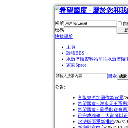
帳號
自
密碼
登
快捷導航
主頁
論壇
BBS
水滸歷險資料站
前往水滸歷險
家園
Space
搜索
搜索
公告:
各版規將加圖作為背景
(2
希望國度∼灌水天王選舉2
希望國度∼最受歡迎會員選
已完成維修，大家可以正
水滸版面重新排位
(2007-
新增勳章中心
(2007-10-26