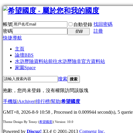
帳號
找回密碼
自動登錄
密碼
註冊
登錄
快捷導航
主頁
論壇
BBS
水滸歷險資料站
前往水滸歷險非官方資料站
家園
Space
搜索
搜索
抱歉，您尚未登錄，沒有權限訪問該版塊
手機版
|
Archiver
|
排行榜
|
幫助
|
希望國度
GMT+8, 2026-8-9 10:58
, Processed in 0.009944 second(s), 5 querie
Theme Design By Tenny (
希望國度
)| Version: 10.0
Powered by
Discuz!
X3.4
© 2001-2013
Comsenz Inc.