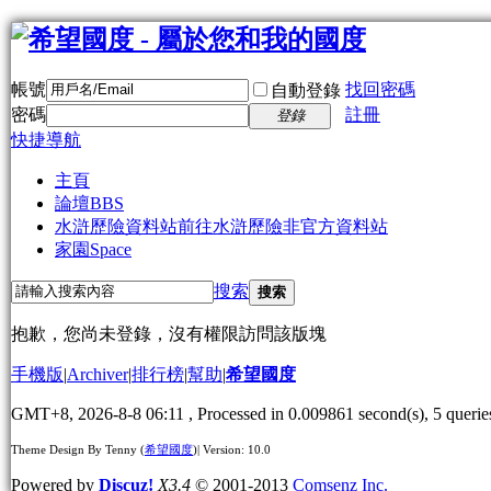
帳號
找回密碼
自動登錄
密碼
註冊
登錄
快捷導航
主頁
論壇
BBS
水滸歷險資料站
前往水滸歷險非官方資料站
家園
Space
搜索
搜索
抱歉，您尚未登錄，沒有權限訪問該版塊
手機版
|
Archiver
|
排行榜
|
幫助
|
希望國度
GMT+8, 2026-8-8 06:11
, Processed in 0.009861 second(s), 5 queries
Theme Design By Tenny (
希望國度
)| Version: 10.0
Powered by
Discuz!
X3.4
© 2001-2013
Comsenz Inc.