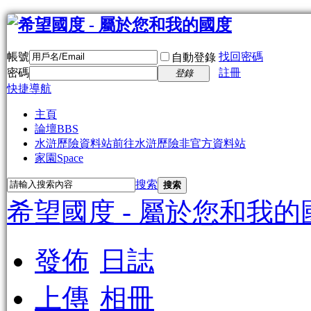
帳號
找回密碼
自動登錄
密碼
註冊
登錄
快捷導航
主頁
論壇
BBS
水滸歷險資料站
前往水滸歷險非官方資料站
家園
Space
搜索
搜索
希望國度 - 屬於您和我的
發佈
日誌
上傳
相冊