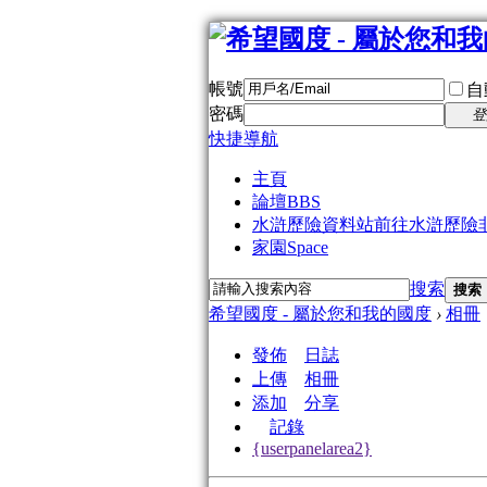
帳號
自
密碼
登
快捷導航
主頁
論壇
BBS
水滸歷險資料站
前往水滸歷險
家園
Space
搜索
搜索
希望國度 - 屬於您和我的國度
›
相冊
發佈
日誌
上傳
相冊
添加
分享
記錄
{userpanelarea2}