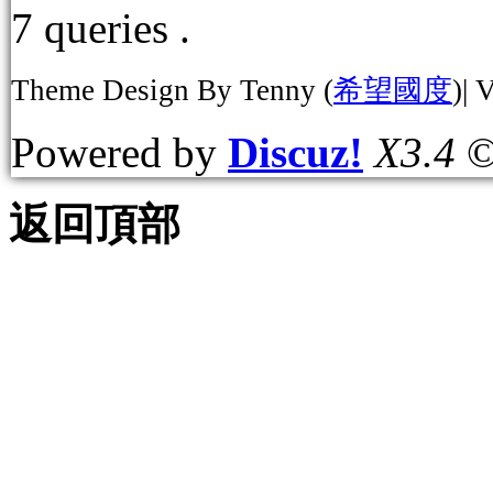
7 queries .
Theme Design By Tenny (
希望國度
)| 
Powered by
Discuz!
X3.4
©
返回頂部