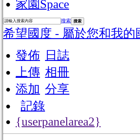
家園
Space
搜索
搜索
希望國度 - 屬於您和我的
發佈
日誌
上傳
相冊
添加
分享
記錄
{userpanelarea2}