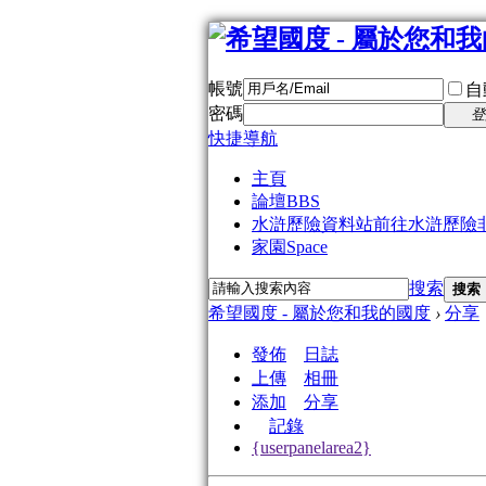
帳號
自
密碼
登
快捷導航
主頁
論壇
BBS
水滸歷險資料站
前往水滸歷險
家園
Space
搜索
搜索
希望國度 - 屬於您和我的國度
›
分享
發佈
日誌
上傳
相冊
添加
分享
記錄
{userpanelarea2}