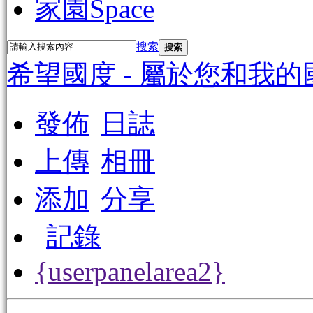
家園
Space
搜索
搜索
希望國度 - 屬於您和我的
發佈
日誌
上傳
相冊
添加
分享
記錄
{userpanelarea2}