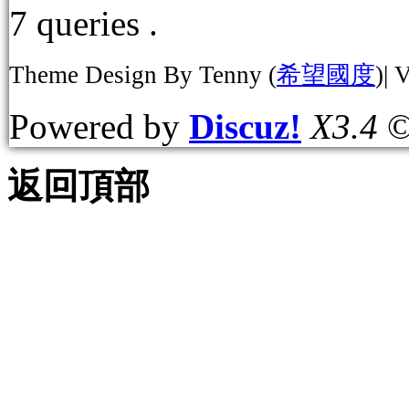
7 queries .
Theme Design By Tenny (
希望國度
)| 
Powered by
Discuz!
X3.4
©
返回頂部