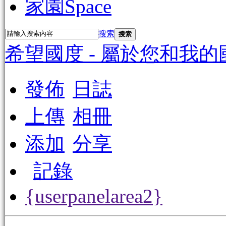
家園
Space
搜索
搜索
希望國度 - 屬於您和我的
發佈
日誌
上傳
相冊
添加
分享
記錄
{userpanelarea2}