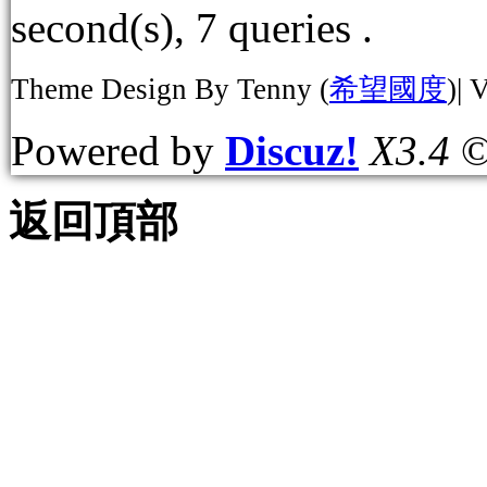
second(s), 7 queries .
Theme Design By Tenny (
希望國度
)| 
Powered by
Discuz!
X3.4
©
返回頂部