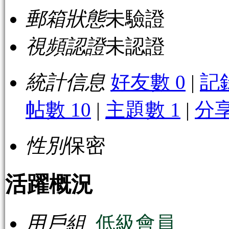
郵箱狀態
未驗證
視頻認證
未認證
統計信息
好友數 0
|
記
帖數 10
|
主題數 1
|
分享
性別
保密
活躍概況
用戶組
低級會員