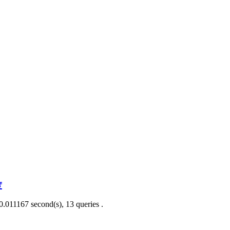
度
0.011167 second(s), 13 queries .