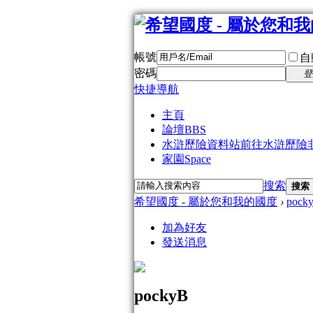
帳號
自
密碼
登
快捷導航
主頁
論壇
BBS
水滸歷險資料站
前往水滸歷險
家園
Space
搜索
搜索
希望國度 - 屬於您和我的國度
›
pock
加為好友
發送消息
pockyB