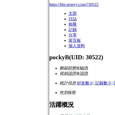
https://bbs.tennyy.com/?30522
主題
日誌
相冊
記錄
分享
留言板
個人資料
pockyB
(UID: 30522)
郵箱狀態
未驗證
視頻認證
未認證
統計信息
好友數 0
|
記錄數 0
|
性別
保密
活躍概況