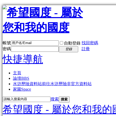
帳號
找回密碼
自動登錄
密碼
註冊
登錄
快捷導航
主頁
論壇
BBS
水滸歷險資料站
前往水滸歷險非官方資料站
家園
Space
搜索
搜索
希望國度 - 屬於您和我的