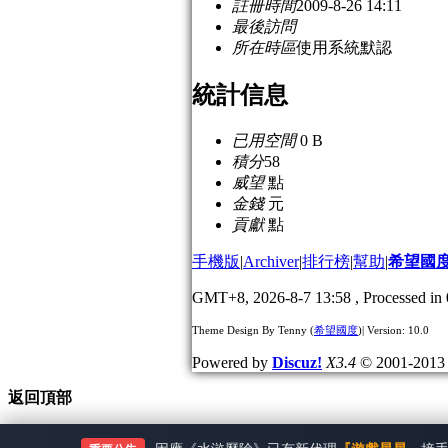
註冊時間
2009-8-26 14:11
最後訪問
所在時區
使用系統默認
統計信息
已用空間
0 B
積分
58
威望
點
金錢
元
貢獻
點
手機版
|
Archiver
|
排行榜
|
幫助
|
希望國
GMT+8, 2026-8-7 13:58
, Processed in 
Theme Design By Tenny (
希望國度
)| Version: 10.0
Powered by
Discuz!
X3.4
© 2001-201
返回頂部