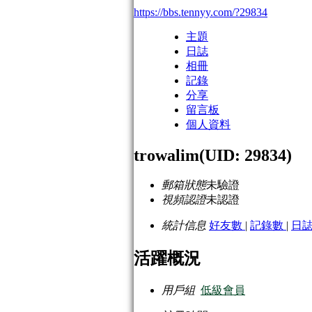
https://bbs.tennyy.com/?29834
主題
日誌
相冊
記錄
分享
留言板
個人資料
trowalim
(UID: 29834)
郵箱狀態
未驗證
視頻認證
未認證
統計信息
好友數
|
記錄數
|
日
活躍概況
用戶組
低級會員