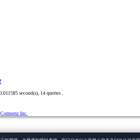
度
0.011585 second(s), 14 queries .
3
Comsenz Inc.