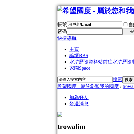
帳號
自
密碼
登
快捷導航
主頁
論壇
BBS
水滸歷險資料站
前往水滸歷險
家園
Space
搜索
搜索
希望國度 - 屬於您和我的國度
›
trowa
加為好友
發送消息
trowalim