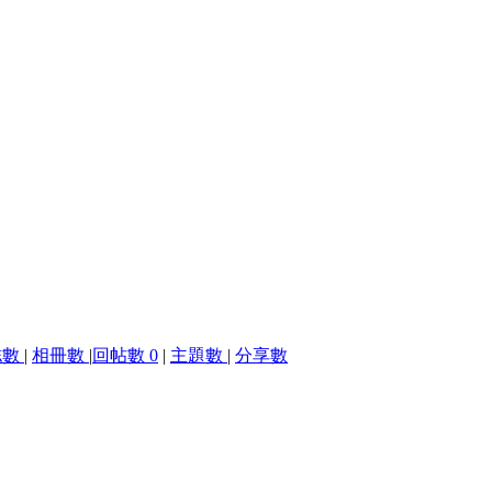
誌數
|
相冊數
|
回帖數 0
|
主題數
|
分享數