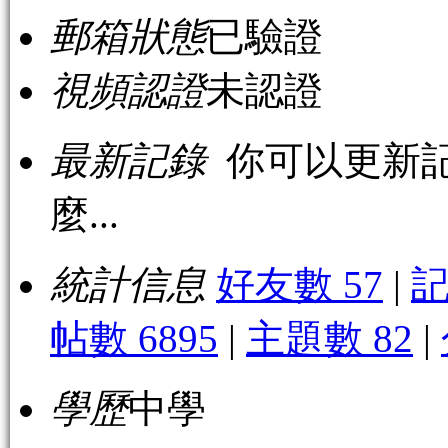
郵箱狀態
已驗證
視頻認證
未認證
最新記錄
你可以更新記
麼...
統計信息
好友數 57
|
記
帖數 6895
|
主題數 82
|
學歷
中學