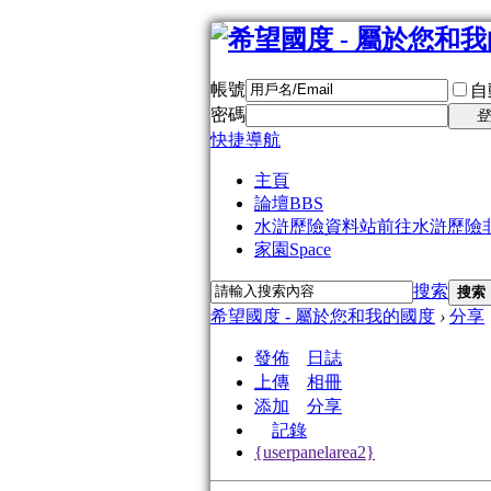
帳號
自
密碼
登
快捷導航
主頁
論壇
BBS
水滸歷險資料站
前往水滸歷險
家園
Space
搜索
搜索
希望國度 - 屬於您和我的國度
›
分享
發佈
日誌
上傳
相冊
添加
分享
記錄
{userpanelarea2}