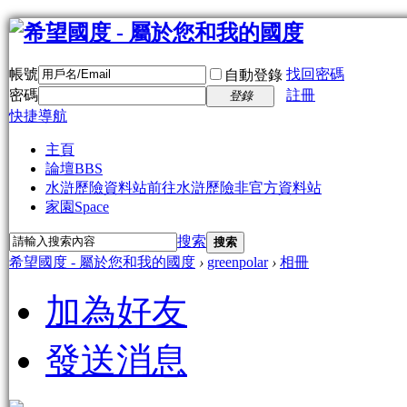
帳號
找回密碼
自動登錄
密碼
註冊
登錄
快捷導航
主頁
論壇
BBS
水滸歷險資料站
前往水滸歷險非官方資料站
家園
Space
搜索
搜索
希望國度 - 屬於您和我的國度
›
greenpolar
›
相冊
加為好友
發送消息