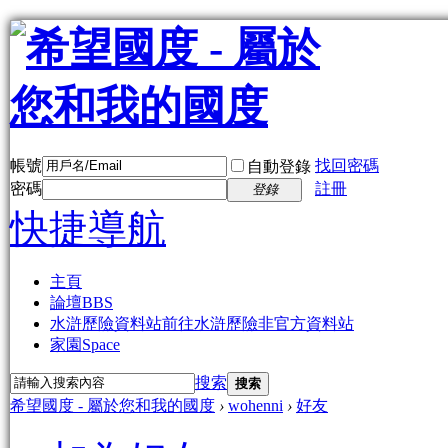
帳號
找回密碼
自動登錄
密碼
註冊
登錄
快捷導航
主頁
論壇
BBS
水滸歷險資料站
前往水滸歷險非官方資料站
家園
Space
搜索
搜索
希望國度 - 屬於您和我的國度
›
wohenni
›
好友