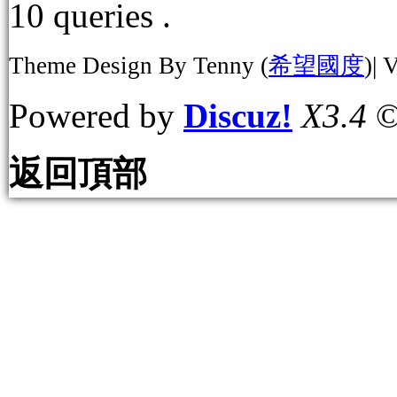
10 queries .
Theme Design By Tenny (
希望國度
)| 
Powered by
Discuz!
X3.4
©
返回頂部