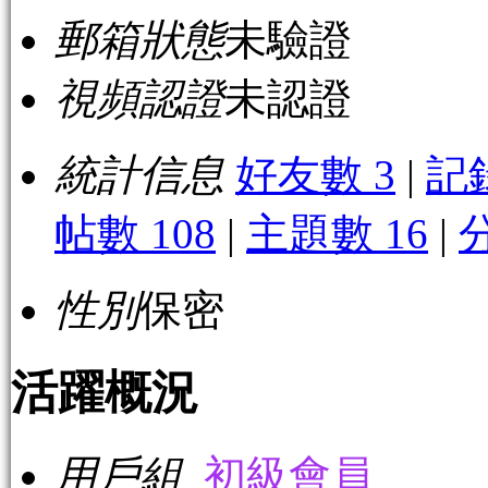
郵箱狀態
未驗證
視頻認證
未認證
統計信息
好友數 3
|
記
帖數 108
|
主題數 16
|
性別
保密
活躍概況
用戶組
初級會員