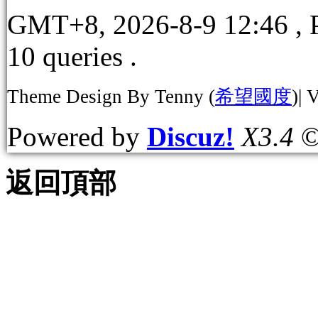
GMT+8, 2026-8-9 12:46
, 
10 queries .
Theme Design By Tenny (
希望國度
)| 
Powered by
Discuz!
X3.4
©
返回頂部