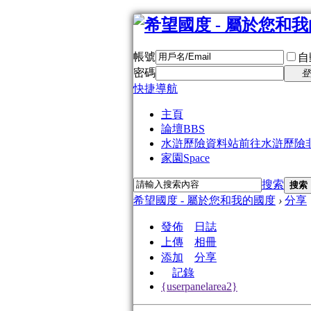
帳號
自
密碼
登
快捷導航
主頁
論壇
BBS
水滸歷險資料站
前往水滸歷險
家園
Space
搜索
搜索
希望國度 - 屬於您和我的國度
›
分享
發佈
日誌
上傳
相冊
添加
分享
記錄
{userpanelarea2}