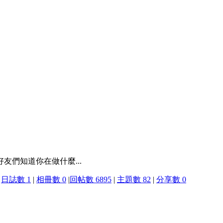
好友們知道你在做什麼...
日誌數 1
|
相冊數 0
|
回帖數 6895
|
主題數 82
|
分享數 0