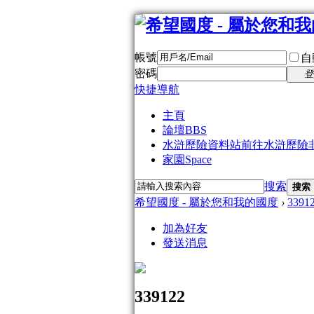
帳號
自
密碼
登
快捷導航
主頁
論壇
BBS
水滸歷險資料站
前往水滸歷險
家園
Space
搜索
搜索
希望國度 - 屬於您和我的國度
›
3391
加為好友
發送消息
339122