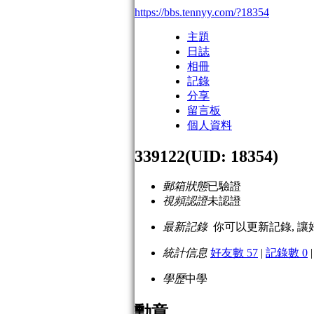
https://bbs.tennyy.com/?18354
主題
日誌
相冊
記錄
分享
留言板
個人資料
339122
(UID: 18354)
郵箱狀態
已驗證
視頻認證
未認證
最新記錄
你可以更新記錄, 讓
統計信息
好友數 57
|
記錄數 0
|
學歷
中學
勳章