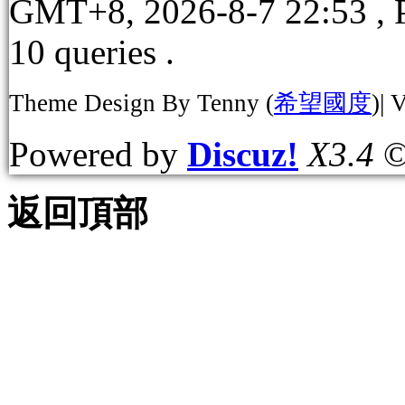
GMT+8, 2026-8-7 22:53
, 
10 queries .
Theme Design By Tenny (
希望國度
)| 
Powered by
Discuz!
X3.4
©
返回頂部