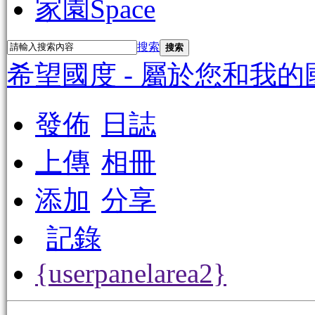
家園
Space
搜索
搜索
希望國度 - 屬於您和我的
發佈
日誌
上傳
相冊
添加
分享
記錄
{userpanelarea2}