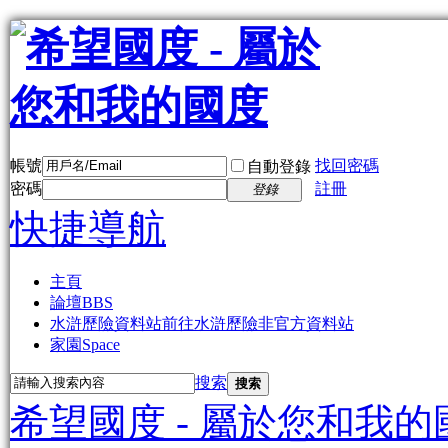
帳號
找回密碼
自動登錄
密碼
註冊
登錄
快捷導航
主頁
論壇
BBS
水滸歷險資料站
前往水滸歷險非官方資料站
家園
Space
搜索
搜索
希望國度 - 屬於您和我的