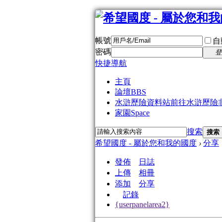
帳號
自
密碼
登
快捷導航
主頁
論壇
BBS
水滸歷險資料站
前往水滸歷險
家園
Space
搜索
搜索
希望國度 - 屬於您和我的國度
›
分享
發佈
日誌
上傳
相冊
添加
分享
記錄
{userpanelarea2}