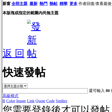
新窗
全部主題
最新
熱門
熱帖
精華
更多
作者
回復/查看
最後
本版塊或指定的範圍內尚無主題
返 回
快速發帖
還可輸入
80
高級模式
B
Color
Image
Link
Quote
Code
Smilies
您需要登錄後才可以發