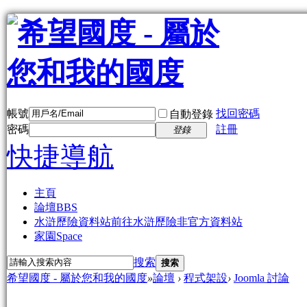
帳號
找回密碼
自動登錄
密碼
註冊
登錄
快捷導航
主頁
論壇
BBS
水滸歷險資料站
前往水滸歷險非官方資料站
家園
Space
搜索
搜索
希望國度 - 屬於您和我的國度
»
論壇
›
程式架設
›
Joomla 討論