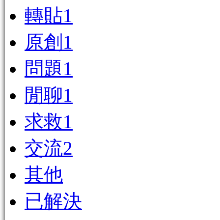
轉貼
1
原創
1
問題
1
閒聊
1
求救
1
交流
2
其他
已解決