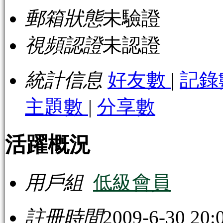
郵箱狀態
未驗證
視頻認證
未認證
統計信息
好友數
|
記錄
主題數
|
分享數
活躍概況
用戶組
低級會員
註冊時間
2009-6-30 20: