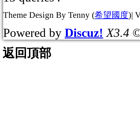
Theme Design By Tenny (
希望國度
)| 
Powered by
Discuz!
X3.4
©
返回頂部