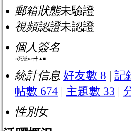
郵箱狀態
未驗證
視頻認證
未認證
個人簽名
σ死崽τω┮╃▲■
統計信息
好友數 8
|
記
帖數 674
|
主題數 33
|
性別
女