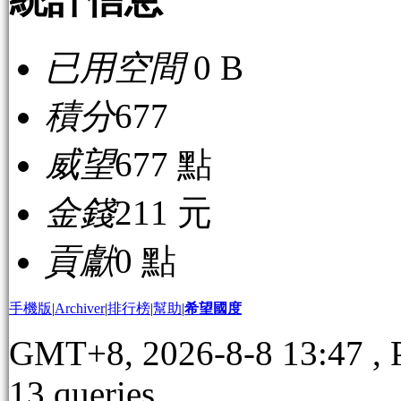
已用空間
0 B
積分
677
威望
677 點
金錢
211 元
貢獻
0 點
手機版
|
Archiver
|
排行榜
|
幫助
|
希望國度
GMT+8, 2026-8-8 13:47
, 
13 queries .