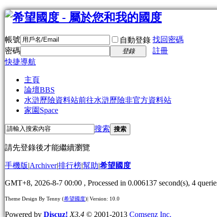
帳號
找回密碼
自動登錄
密碼
註冊
登錄
快捷導航
主頁
論壇
BBS
水滸歷險資料站
前往水滸歷險非官方資料站
家園
Space
搜索
搜索
請先登錄後才能繼續瀏覽
手機版
|
Archiver
|
排行榜
|
幫助
|
希望國度
GMT+8, 2026-8-7 00:00
, Processed in 0.006137 second(s), 4 querie
Theme Design By Tenny (
希望國度
)| Version: 10.0
Powered by
Discuz!
X3.4
© 2001-2013
Comsenz Inc.