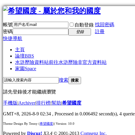
帳號
找回密碼
自動登錄
密碼
註冊
登錄
快捷導航
主頁
論壇
BBS
水滸歷險資料站
前往水滸歷險非官方資料站
家園
Space
搜索
搜索
請先登錄後才能繼續瀏覽
手機版
|
Archiver
|
排行榜
|
幫助
|
希望國度
GMT+8, 2026-8-9 02:34
, Processed in 0.006492 second(s), 4 querie
Theme Design By Tenny (
希望國度
)| Version: 10.0
Powered by
Discuz!
X3.4
© 2001-2013
Comsenz Inc.