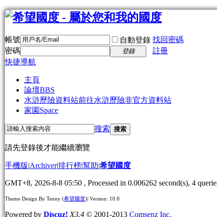
帳號
找回密碼
自動登錄
密碼
註冊
登錄
快捷導航
主頁
論壇
BBS
水滸歷險資料站
前往水滸歷險非官方資料站
家園
Space
搜索
搜索
請先登錄後才能繼續瀏覽
手機版
|
Archiver
|
排行榜
|
幫助
|
希望國度
GMT+8, 2026-8-8 05:50
, Processed in 0.006262 second(s), 4 querie
Theme Design By Tenny (
希望國度
)| Version: 10.0
Powered by
Discuz!
X3.4
© 2001-2013
Comsenz Inc.