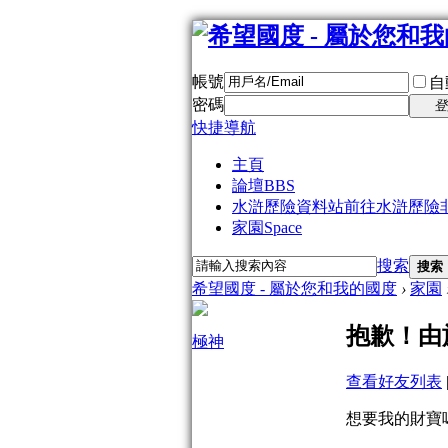
帳號
自
密碼
登
快捷導航
主頁
論壇
BBS
水滸歷險資料站
前往水滸歷險
家園
Space
搜索
搜索
希望國度 - 屬於您和我的國度
›
家園
抱歉！由
極神
查看好友列表
想要我的財寶