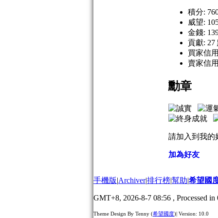
積分: 76
威望: 10
金錢: 13
貢獻: 27
買家信用:
賣家信用:
勳章
請加入到我的
加為好友
手機版
|
Archiver
|
排行榜
|
幫助
|
希望國
GMT+8, 2026-8-7 08:56
, Processed in 
Theme Design By Tenny (
希望國度
)| Version: 10.0