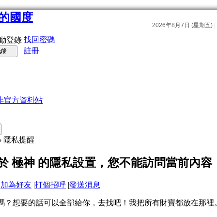
找回密碼
動登錄
註冊
錄
非官方資料站
›
隱私提醒
於 極神 的隱私設置，您不能訪問當前內容
|
加為好友
|
打個招呼
|
發送消息
嗎？想要的話可以全部給你，去找吧！我把所有財寶都放在那裡