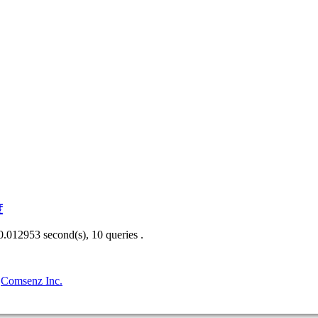
度
0.012953 second(s), 10 queries .
3
Comsenz Inc.