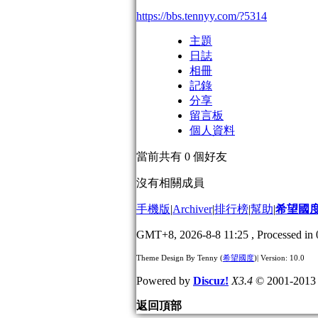
https://bbs.tennyy.com/?5314
主題
日誌
相冊
記錄
分享
留言板
個人資料
當前共有
0
個好友
沒有相關成員
手機版
|
Archiver
|
排行榜
|
幫助
|
希望國
GMT+8, 2026-8-8 11:25
, Processed in 
Theme Design By Tenny (
希望國度
)| Version: 10.0
Powered by
Discuz!
X3.4
© 2001-201
返回頂部