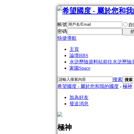
帳號
自
密碼
登
快捷導航
主頁
論壇
BBS
水滸歷險資料站
前往水滸歷險
家園
Space
搜索
搜索
希望國度 - 屬於您和我的國度
›
極神
加為好友
發送消息
極神