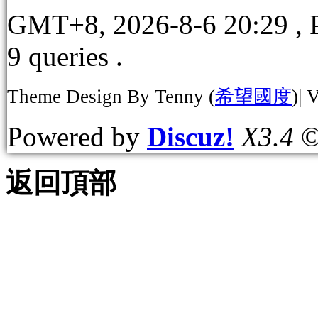
GMT+8, 2026-8-6 20:29
, 
9 queries .
Theme Design By Tenny (
希望國度
)| 
Powered by
Discuz!
X3.4
©
返回頂部