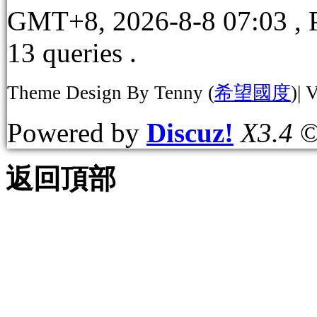
GMT+8, 2026-8-8 07:03
, 
13 queries .
Theme Design By Tenny (
希望國度
)| 
Powered by
Discuz!
X3.4
©
返回頂部