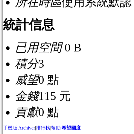
所在時區
使用系統默認
統計信息
已用空間
0 B
積分
3
威望
0 點
金錢
115 元
貢獻
0 點
手機版
|
Archiver
|
排行榜
|
幫助
|
希望國度