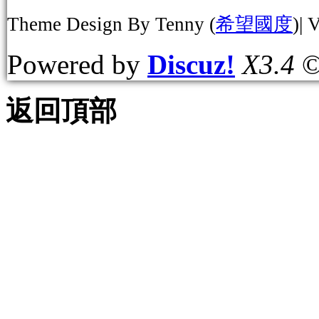
Theme Design By Tenny (
希望國度
)| 
Powered by
Discuz!
X3.4
©
返回頂部