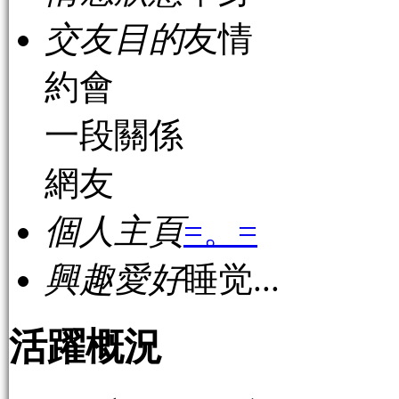
交友目的
友情
約會
一段關係
網友
個人主頁
=。=
興趣愛好
睡觉...
活躍概況