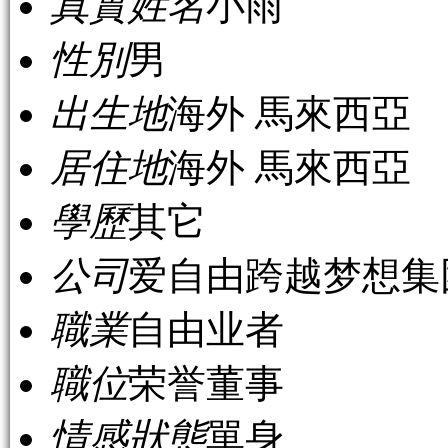
真實姓名
小雨
性別
男
出生地
海外 馬來西亞
居住地
海外 馬來西亞
學歷
其它
公司
爱自由跨越梦想集
職業
自由业者
職位
荣誉董事
情感狀態
單身