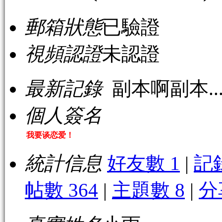
郵箱狀態
已驗證
視頻認證
未認證
最新記錄
副本啊副本..
個人簽名
我要谈恋爱！
統計信息
好友數 1
|
記
帖數 364
|
主題數 8
|
分