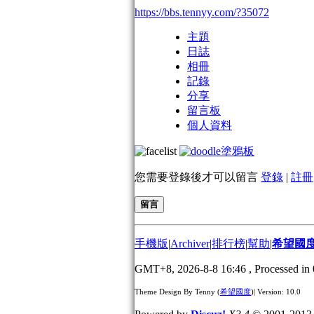
https://bbs.tennyy.com/?35072
主題
日誌
相冊
記錄
分享
留言板
個人資料
塗鴉板
您需要登錄後才可以留言
登錄
|
註冊
留言
手機版
|
Archiver
|
排行榜
|
幫助
|
希望國
GMT+8, 2026-8-8 16:46
, Processed in 
Theme Design By Tenny (
希望國度
)| Version: 10.0