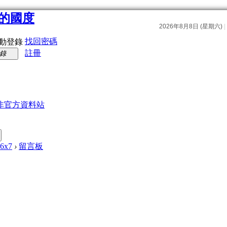
找回密碼
動登錄
註冊
錄
非官方資料站
w6x7
›
留言板