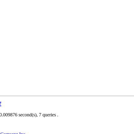
度
0.009876 second(s), 7 queries .