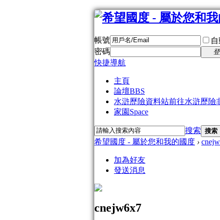
帳號
自
密碼
登
快捷導航
主頁
論壇
BBS
水滸歷險資料站
前往水滸歷險
家園
Space
搜索
搜索
希望國度 - 屬於您和我的國度
›
cnej
加為好友
發送消息
cnejw6x7