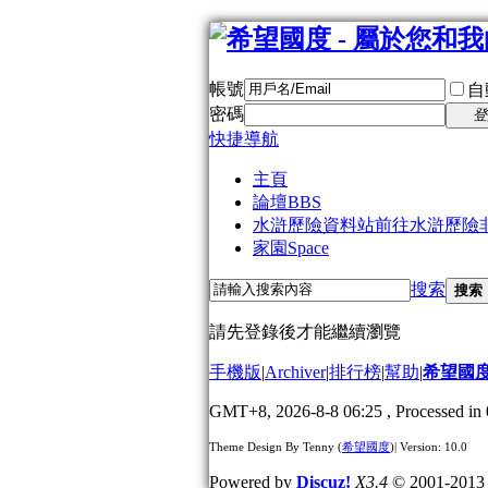
帳號
自
密碼
登
快捷導航
主頁
論壇
BBS
水滸歷險資料站
前往水滸歷險
家園
Space
搜索
搜索
請先登錄後才能繼續瀏覽
手機版
|
Archiver
|
排行榜
|
幫助
|
希望國
GMT+8, 2026-8-8 06:25
, Processed in 
Theme Design By Tenny (
希望國度
)| Version: 10.0
Powered by
Discuz!
X3.4
© 2001-201