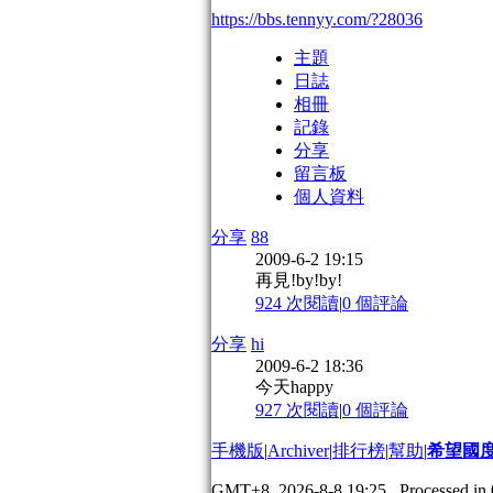
https://bbs.tennyy.com/?28036
主題
日誌
相冊
記錄
分享
留言板
個人資料
分享
88
2009-6-2 19:15
再見!by!by!
924 次閱讀
|
0
個評論
分享
hi
2009-6-2 18:36
今天happy
927 次閱讀
|
0
個評論
手機版
|
Archiver
|
排行榜
|
幫助
|
希望國
GMT+8, 2026-8-8 19:25
, Processed in 