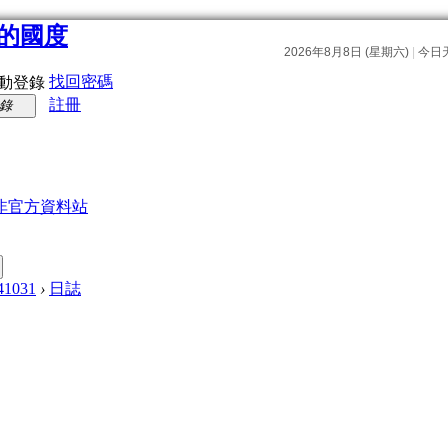
找回密碼
動登錄
註冊
錄
非官方資料站
41031
›
日誌