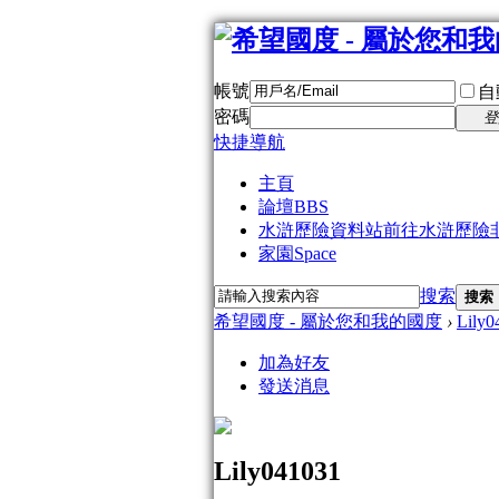
帳號
自
密碼
登
快捷導航
主頁
論壇
BBS
水滸歷險資料站
前往水滸歷險
家園
Space
搜索
搜索
希望國度 - 屬於您和我的國度
›
Lily0
加為好友
發送消息
Lily041031