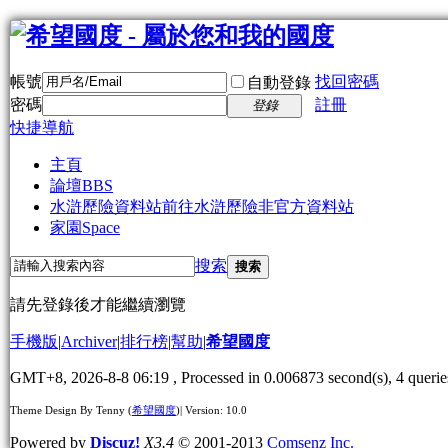
帳號
找回密碼
自動登錄
密碼
註冊
登錄
快捷導航
主頁
論壇
BBS
水滸歷險資料站
前往水滸歷險非官方資料站
家園
Space
搜索
搜索
請先登錄後才能繼續瀏覽
手機版
|
Archiver
|
排行榜
|
幫助
|
希望國度
GMT+8, 2026-8-8 06:19
, Processed in 0.006873 second(s), 4 querie
Theme Design By Tenny (
希望國度
)| Version: 10.0
Powered by
Discuz!
X3.4
© 2001-2013
Comsenz Inc.