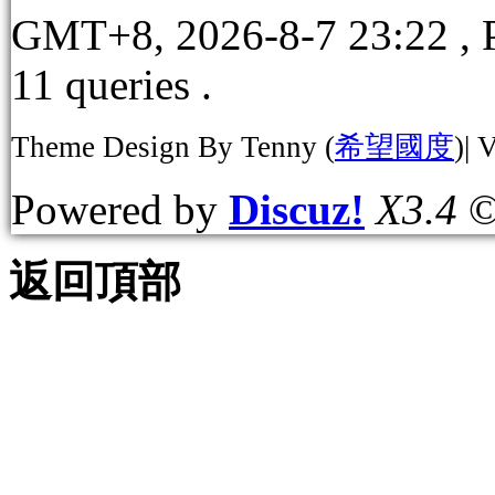
GMT+8, 2026-8-7 23:22
, 
11 queries .
Theme Design By Tenny (
希望國度
)| 
Powered by
Discuz!
X3.4
©
返回頂部