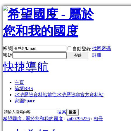
帳號
找回密碼
自動登錄
密碼
註冊
登錄
快捷導航
主頁
論壇
BBS
水滸歷險資料站
前往水滸歷險非官方資料站
家園
Space
搜索
搜索
希望國度 - 屬於您和我的國度
›
zu00795226
›
相冊