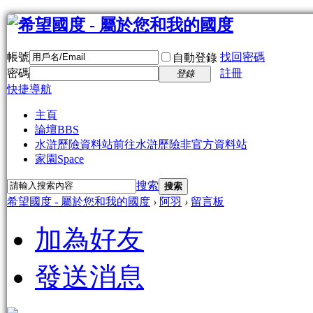
帳號
找回密碼
自動登錄
密碼
註冊
登錄
快捷導航
主頁
論壇
BBS
水滸歷險資料站
前往水滸歷險非官方資料站
家園
Space
搜索
搜索
希望國度 - 屬於您和我的國度
›
阿羽
›
留言板
加為好友
發送消息