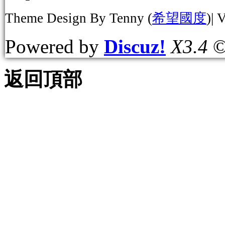
Theme Design By Tenny (
希望國度
)| 
Powered by
Discuz!
X3.4
©
返回頂部