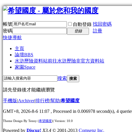
帳號
找回密碼
自動登錄
密碼
註冊
登錄
快捷導航
主頁
論壇
BBS
水滸歷險資料站
前往水滸歷險非官方資料站
家園
Space
搜索
搜索
請先登錄後才能繼續瀏覽
手機版
|
Archiver
|
排行榜
|
幫助
|
希望國度
GMT+8, 2026-8-6 11:07
, Processed in 0.006978 second(s), 4 queries
Theme Design By Tenny (
希望國度
)| Version: 10.0
Powered by
Discuz!
X3.4
© 2001-2013
Comsenz Inc.