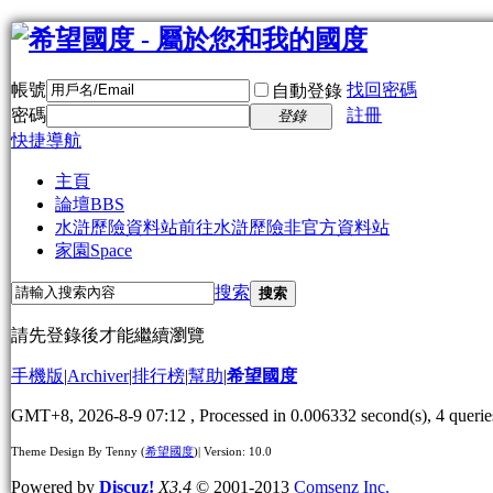
帳號
找回密碼
自動登錄
密碼
註冊
登錄
快捷導航
主頁
論壇
BBS
水滸歷險資料站
前往水滸歷險非官方資料站
家園
Space
搜索
搜索
請先登錄後才能繼續瀏覽
手機版
|
Archiver
|
排行榜
|
幫助
|
希望國度
GMT+8, 2026-8-9 07:12
, Processed in 0.006332 second(s), 4 querie
Theme Design By Tenny (
希望國度
)| Version: 10.0
Powered by
Discuz!
X3.4
© 2001-2013
Comsenz Inc.