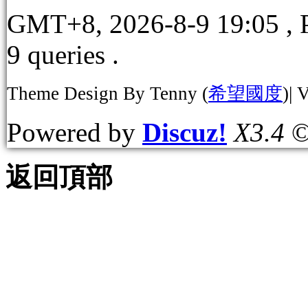
GMT+8, 2026-8-9 19:05
, 
9 queries .
Theme Design By Tenny (
希望國度
)| 
Powered by
Discuz!
X3.4
©
返回頂部