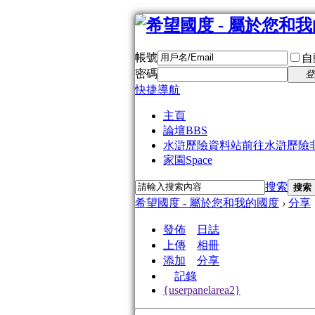
帳號
自
密碼
登
快捷導航
主頁
論壇
BBS
水滸歷險資料站
前往水滸歷險
家園
Space
搜索
搜索
希望國度 - 屬於您和我的國度
›
分享
發佈
日誌
上傳
相冊
添加
分享
記錄
{userpanelarea2}