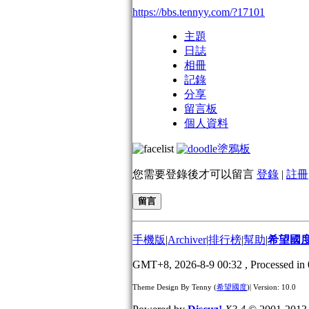
https://bbs.tennyy.com/?17101
主題
日誌
相冊
記錄
分享
留言板
個人資料
塗鴉板
您需要登錄後才可以留言
登錄
|
註冊
留言
手機版
|
Archiver
|
排行榜
|
幫助
|
希望國
GMT+8, 2026-8-9 00:32
, Processed in 
Theme Design By Tenny (
希望國度
)| Version: 10.0