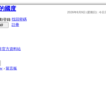
找回密碼
動登錄
註冊
錄
非官方資料站
ew
›
留言板