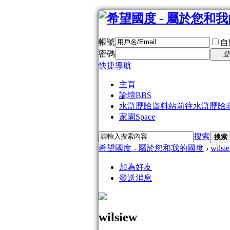
帳號
自
密碼
登
快捷導航
主頁
論壇
BBS
水滸歷險資料站
前往水滸歷險
家園
Space
搜索
搜索
希望國度 - 屬於您和我的國度
›
wilsi
加為好友
發送消息
wilsiew