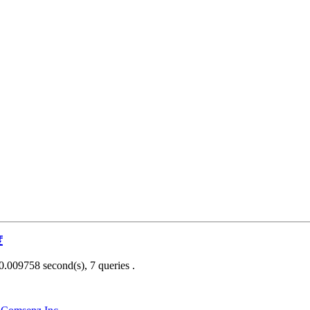
度
0.009758 second(s), 7 queries .