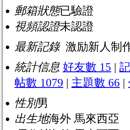
郵箱狀態
已驗證
視頻認證
未認證
最新記錄
激励新人制作
統計信息
好友數 15
|
記
帖數 1079
|
主題數 66
|
性別
男
出生地
海外 馬來西亞